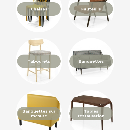
Chaises
Fauteuils
Tabourets
Banquettes
Banquettes sur
Tables
mesure
restauration