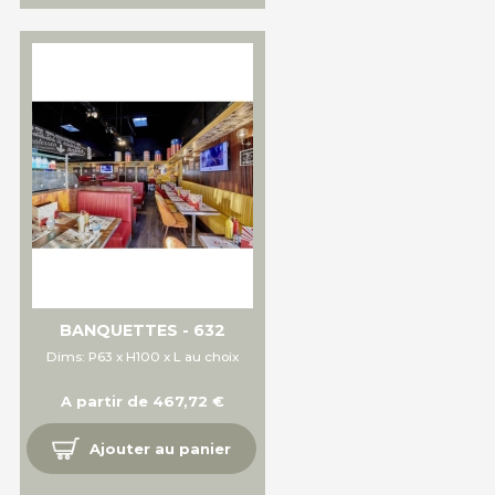
BANQUETTES - 632
Dims: P63 x H100 x L au choix
A partir de 467,72 €
Ajouter au panier