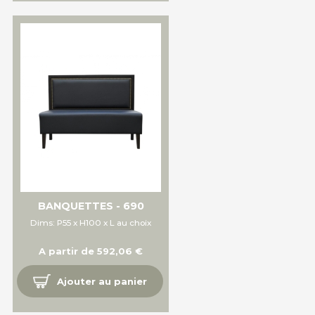
BANQUETTES - 690
Dims: P55 x H100 x L au choix
A partir de 592,06 €
Ajouter au panier